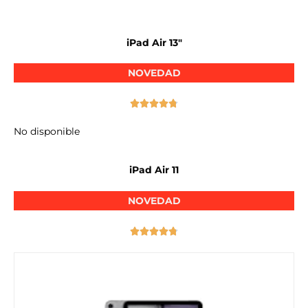
iPad Air 13″
NOVEDAD





No disponible
iPad Air 11
NOVEDAD




