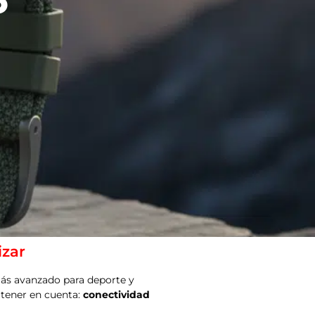
izar
más avanzado para deporte y
 tener en cuenta:
conectividad