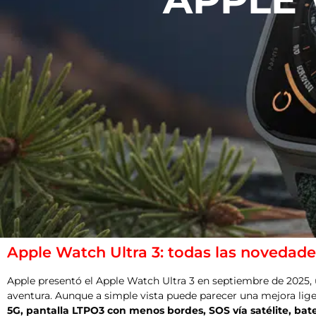
Apple Watch Ultra 3: todas las novedade
Apple presentó el Apple Watch Ultra 3 en septiembre de 2025, 
aventura. Aunque a simple vista puede parecer una mejora lige
5G, pantalla LTPO3 con menos bordes, SOS vía satélite, bate