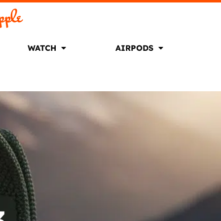
pple
WATCH
AIRPODS
3