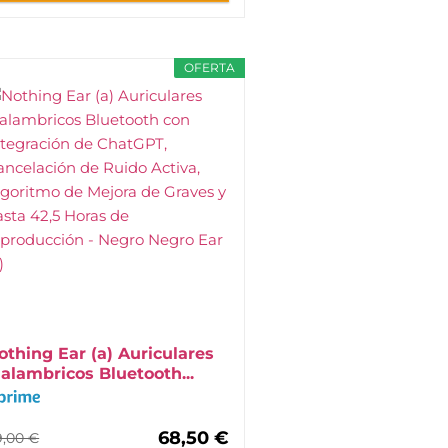
OFERTA
othing Ear (a) Auriculares
nalambricos Bluetooth...
68,50 €
9,00 €