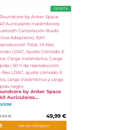
OFERTA
oundcore by Anker Space
40 Auriculares...
49,99 €
9,99 €
Ver en Amazon