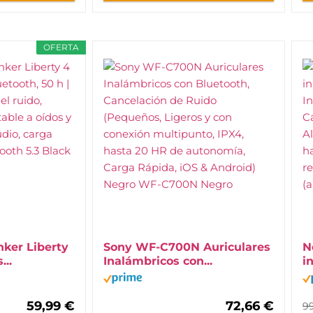
OFERTA
ker Liberty
Sony WF-C700N Auriculares
N
...
Inalámbricos con...
i
59,99 €
72,66 €
9