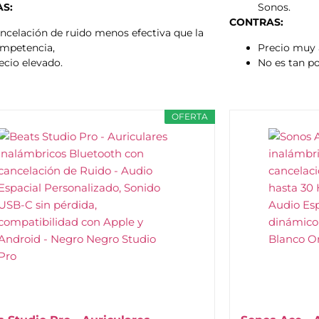
S:
Sonos.
CONTRAS:
ncelación de ruido menos efectiva que la
mpetencia,
Precio muy 
ecio elevado.
No es tan p
OFERTA