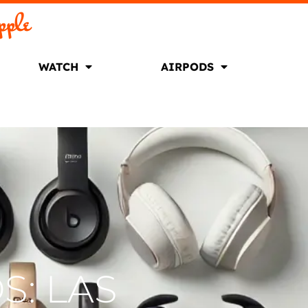
pple
WATCH
AIRPODS
S: LAS