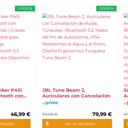
OFERTA
OFERTA
nker P40i
JBL Tune Beam 2,
S
tooth con...
Auriculares con Cancelación
A
de...
46,99 €
79,99 €
99,99 €
9
Amazon
Ver en Amazon