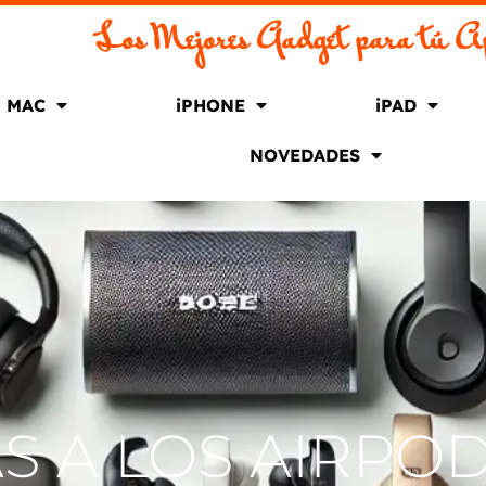
Los Mejores Gadget para tú A
MAC
iPHONE
iPAD
NOVEDADES
S A LOS AIRPOD