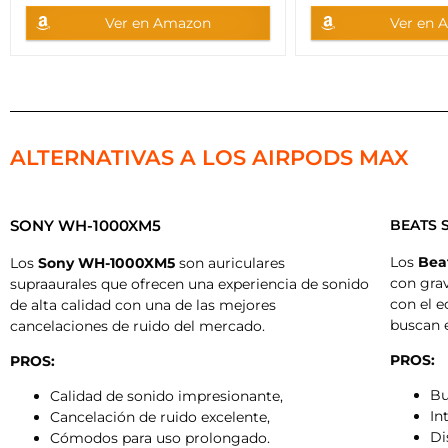
Ver en Amazon
Ver en 
ALTERNATIVAS A LOS AIRPODS MAX
SONY WH-1000XM5
BEATS 
Los
Bea
Los
Sony WH-1000XM5
son auriculares
con gra
supraaurales que ofrecen una experiencia de sonido
con el e
de alta calidad con una de las mejores
buscan e
cancelaciones de ruido del mercado.
PROS:
PROS:
Bu
Calidad de sonido impresionante,
In
Cancelación de ruido excelente,
Di
Cómodos para uso prolongado.