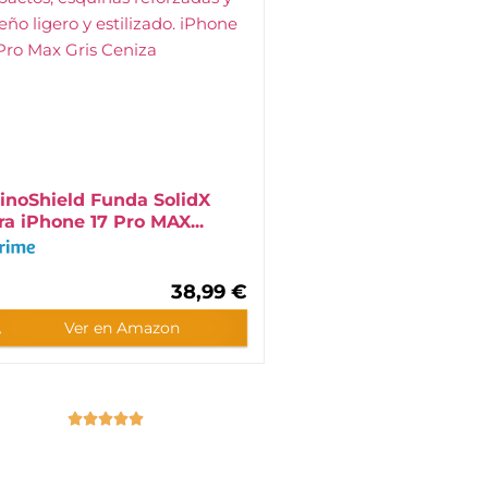
inoShield Funda SolidX
ra iPhone 17 Pro MAX...
38,99 €
Ver en Amazon




