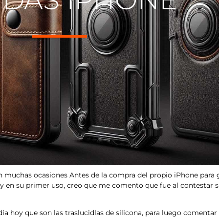
 muchas ocasiones Antes de la compra del propio iPhone para g
y en su primer uso, creo que me comento que fue al contestar s
ia hoy que son las traslucidlas de silicona, para luego coment