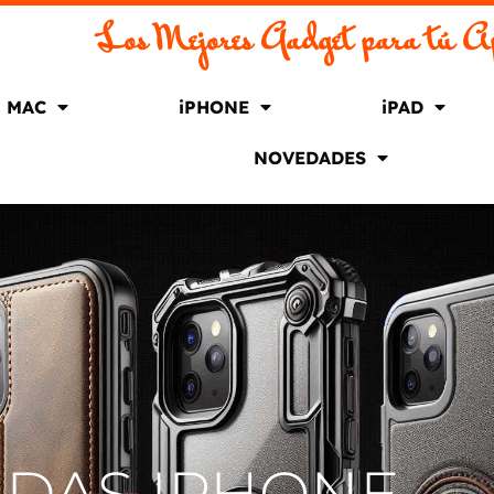
Los Mejores Gadget para tú A
MAC
iPHONE
iPAD
NOVEDADES
DAS IPHONE