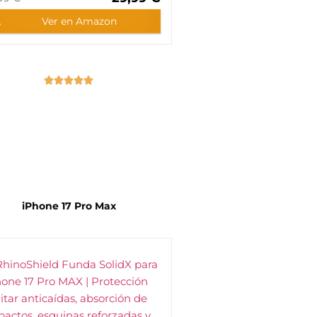
Ver en Amazon





iPhone 17
Pro Max