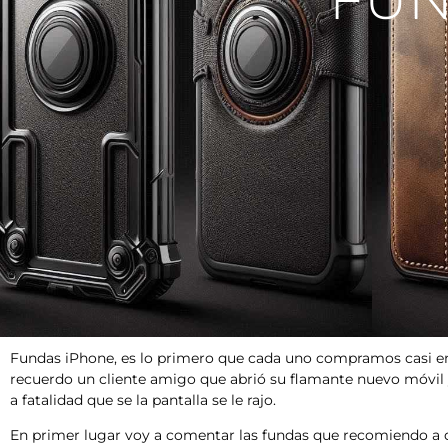
Fundas iPhone, es lo primero que cada uno compramos casi en
recuerdo un cliente amigo que abrió su flamante nuevo móvil 
a fatalidad que se la pantalla se le rajo.
En primer lugar voy a comentar las fundas que recomiendo a d